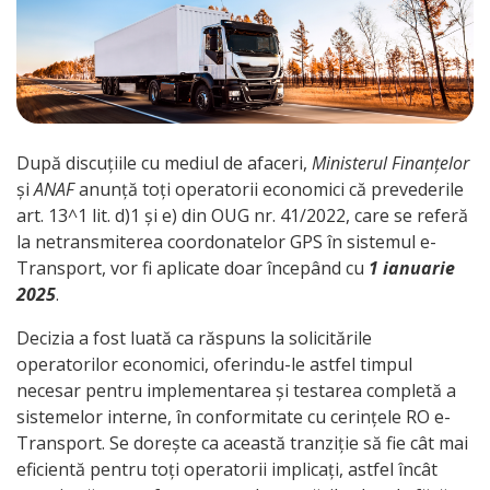
După discuțiile cu mediul de afaceri,
Ministerul Finanțelor
și
ANAF
anunță toți operatorii economici că prevederile
art. 13^1 lit. d)1 și e) din OUG nr. 41/2022, care se referă
la netransmiterea coordonatelor GPS în sistemul e-
Transport, vor fi aplicate doar începând cu
1 ianuarie
2025
.
Decizia a fost luată ca răspuns la solicitările
operatorilor economici, oferindu-le astfel timpul
necesar pentru implementarea și testarea completă a
sistemelor interne, în conformitate cu cerințele RO e-
Transport. Se dorește ca această tranziție să fie cât mai
eficientă pentru toți operatorii implicați, astfel încât