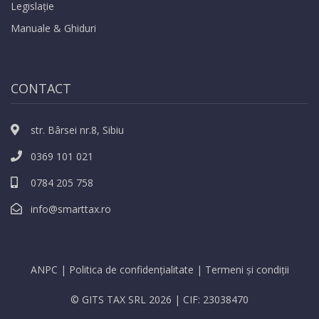
Legislație
Manuale & Ghiduri
CONTACT
str. Bârsei nr.8, Sibiu
0369 101 021
0784 205 758
info@smarttax.ro
ANPC
|
Politica de confidențialitate
|
Termeni și condiții
© GITS TAX SRL 2026 | CIF: 23038470