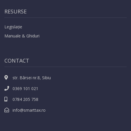
RESURSE
Legislație
Manuale & Ghiduri
CONTACT
str. Bârsei nr.8, Sibiu
0369 101 021
0784 205 758
info@smarttax.ro