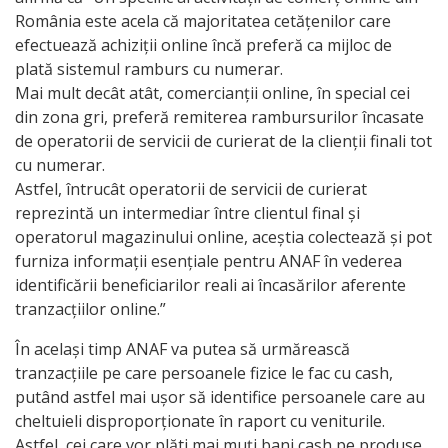
România este acela că majoritatea cetățenilor care
efectuează achiziții online încă preferă ca mijloc de
plată sistemul ramburs cu numerar.
Mai mult decât atât, comercianții online, în special cei
din zona gri, preferă remiterea rambursurilor încasate
de operatorii de servicii de curierat de la clienții finali tot
cu numerar.
Astfel, întrucât operatorii de servicii de curierat
reprezintă un intermediar între clientul final și
operatorul magazinului online, aceștia colectează și pot
furniza informații esențiale pentru ANAF în vederea
identificării beneficiarilor reali ai încasărilor aferente
tranzacțiilor online.”
În același timp ANAF va putea să urmărească
tranzacțiile pe care persoanele fizice le fac cu cash,
putând astfel mai ușor să identifice persoanele care au
cheltuieli disproporționate în raport cu veniturile.
Astfel, cei care vor plăti mai muți bani cash pe produse