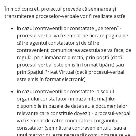
În mod concret, proiectul prevede că semnarea și
transmiterea proceselor-verbale vor fi realizate astfel:
în cazul contravențiilor constatate „pe teren” -
procesul-verbal va fi semnat pe fiecare pagină de
către agentul constatator și de către
contravenient; comunicarea acestuia se va face, de
regulă, prin înmânare directă, prin poștă (dacă
procesul-verbal este emis în format tipărit) sau
prin Spațiul Privat Virtual (dacă procesul-verbal
este emis în format electronic);
în cazul contravențiilor constatate la sediul
organului constatator (în baza informațiilor
disponibile în bazele de date sau a documentelor
relevante care constituie dovezi) - procesul-verbal
va fi semnat de către conducătorul organului
constatator (semnătura contravenientului sau a
unui martor nu este necesară); comunicarea se va