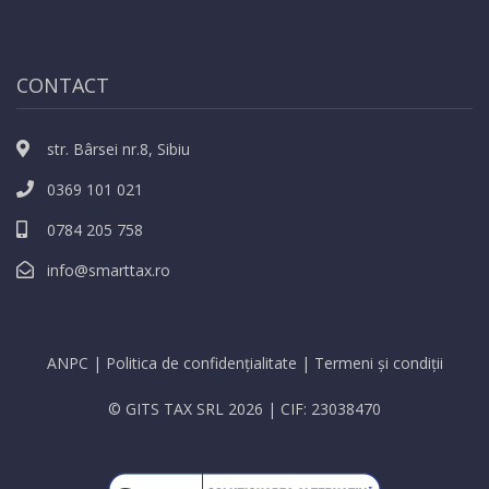
CONTACT
str. Bârsei nr.8, Sibiu
0369 101 021
0784 205 758
info@smarttax.ro
ANPC
|
Politica de confidențialitate
|
Termeni și condiții
© GITS TAX SRL 2026 | CIF: 23038470