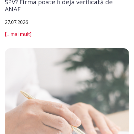
SPV? Firma poate fi deja verificată de
ANAF
27.07.2026
[... mai mult]