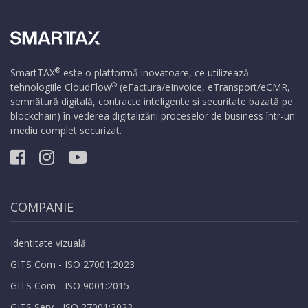
®
SmartTAX
este o platformă inovatoare, ce utilizează
®
tehnologiile
CloudFlow
(eFactura/eInvoice, eTransport/eCMR,
semnătură digitală, contracte inteligente și securitate bazată pe
blockchain) în vederea digitalizării proceselor de business într-un
mediu complet securizat.
COMPANIE
Identitate vizuală
GITS Com - ISO 27001:2023
GITS Com - ISO 9001:2015
GITS Serv - ISO 27001:2023