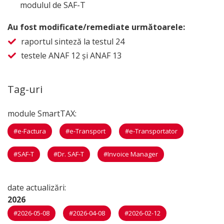
modulul de SAF-T
Au fost modificate/remediate următoarele:
raportul sinteză la testul 24
testele ANAF 12 și ANAF 13
Tag-uri
module SmartTAX:
#e-Factura
#e-Transport
#e-Transportator
#SAF-T
#Dr. SAF-T
#Invoice Manager
date actualizări:
2026
#2026-05-08
#2026-04-08
#2026-02-12